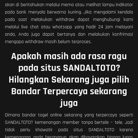
akan di beritahukan melalui memo atau melihat lampu indikator
pada bank menyala berwarna kuning. Jika mengalami kendala
pada saat melakukan withdraw dapat menghubungi kami
melalui live chat atau whatsapp yang hadir 24 jam melayani
anda, Anda juga dapat bertanya dan melakukan konfrimasi
mengapa withdraw masih belum terproses.
Apakah masih ada rasa ragu
pada situs SANDALTOTO?
Hilangkan Sekarang juga pilih
Bandar Terpercaya sekarang
juga
Dimana bandar togel online sekarang yang terpercaya seperti
SANDALTOTO? kemenangan member tanpa bertele – tele. Jadi
tidak perlu khawatir pada situs SANDALTOTO karena
kemenangan anda berapapun akan dibayarakan hingga lunas