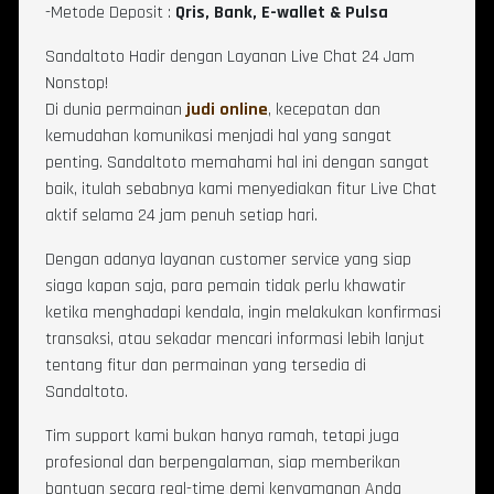
-Metode Deposit :
Qris, Bank, E-wallet & Pulsa
Sandaltoto Hadir dengan Layanan Live Chat 24 Jam
Nonstop!
Di dunia permainan
judi online
, kecepatan dan
kemudahan komunikasi menjadi hal yang sangat
penting. Sandaltoto memahami hal ini dengan sangat
baik, itulah sebabnya kami menyediakan fitur Live Chat
aktif selama 24 jam penuh setiap hari.
Dengan adanya layanan customer service yang siap
siaga kapan saja, para pemain tidak perlu khawatir
ketika menghadapi kendala, ingin melakukan konfirmasi
transaksi, atau sekadar mencari informasi lebih lanjut
tentang fitur dan permainan yang tersedia di
Sandaltoto.
Tim support kami bukan hanya ramah, tetapi juga
profesional dan berpengalaman, siap memberikan
bantuan secara real-time demi kenyamanan Anda