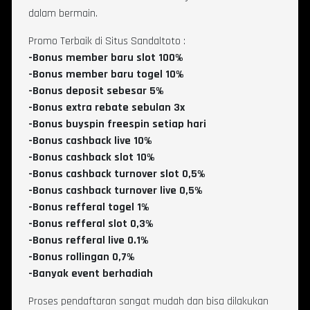
dalam bermain.
Promo Terbaik di Situs Sandaltoto :
-Bonus member baru slot 100%
-Bonus member baru togel 10%
-Bonus deposit sebesar 5%
-Bonus extra rebate sebulan 3x
-Bonus buyspin freespin setiap hari
-Bonus cashback live 10%
-Bonus cashback slot 10%
-Bonus cashback turnover slot 0,5%
-Bonus cashback turnover live 0,5%
-Bonus refferal togel 1%
-Bonus refferal slot 0,3%
-Bonus refferal live 0.1%
-Bonus rollingan 0,7%
-Banyak event berhadiah
Proses pendaftaran sangat mudah dan bisa dilakukan