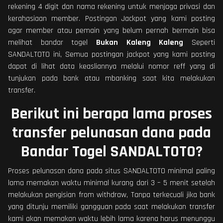
rekening 4 digit dan nama rekening untuk menjaga privasi dan
kerahasiaan member. Postingan Jackpot yang kami posting
agar member atau pemain yang belum pernah bermain bisa
melihat bandar togel
Bukan Kaleng Kaleng
Seperti
SANDALTOTO ini, Semua postingan jackpot yang kami posting
dapat di lihat data keasliannya melalui nomor reff yang di
tunjukan pada bank atau mbanking saat kita melakukan
transfer.
Berikut ini berapa lama proses
transfer pelunasan dana pada
Bandar Togel SANDALTOTO?
Proses pelunasan dana pada situs SANDALTOTO minimal paling
lama memakan waktu minimal kurang dari 3 – 5 menit setelah
melakukan pengisian from withdraw, Tanpa terkecuali jika bank
yang ditunju memiliki gangguan pada saat melakukan transfer
kami akan memakan waktu lebih lama karena harus menunggu