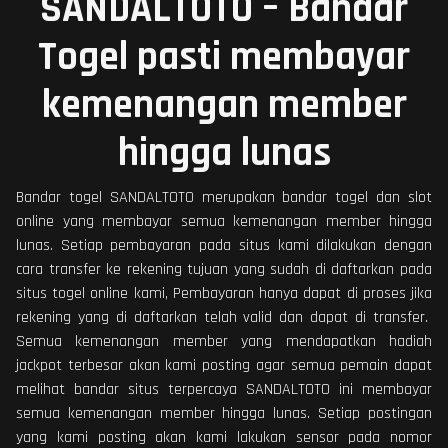
SANDALTOTO – Bandar
Togel pasti membayar
kemenangan member
hingga lunas
Bandar togel SANDALTOTO merupakan bandar togel dan slot
online yang membayar semua kemenangan member hingga
lunas. Setiap pembayaran pada situs kami dilakukan dengan
cara transfer ke rekening tujuan yang sudah di daftarkan pada
situs togel online kami, Pembayaran hanya dapat di proses jika
rekening yang di daftarkan telah valid dan dapat di transfer.
Semua kemenangan member yang mendapatkan hadiah
jackpot terbesar akan kami posting agar semua pemain dapat
melihat bandar situs terpercaya SANDALTOTO ini membayar
semua kemenangan member hingga lunas. Setiap postingan
yang kami posting akan kami lakukan sensor pada nomor