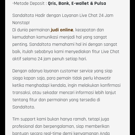
-Metode Deposit :
Qris, Bank, E-wallet & Pulsa
Sandaltoto Hadir dengan Layanan Live Chat 24 Jam
Nonstop!
Di dunia permainan
judi online
, kecepatan dan
kemudahan komunikasi menjadi hal yang sangat
penting. Sandaltoto memahami hal ini dengan sangat
baik, itulah sebabnya kami menyediakan fitur Live Chat
aktif selama 24 jam penuh setiap hari.
Dengan adanya layanan customer service yang siap
siaga kapan saja, para pemain tidak perlu khawatir
ketika menghadapi kendala, ingin melakukan konfirmasi
transaksi, atau sekadar mencari informasi lebih lanjut
tentang fitur dan permainan yang tersedia di
Sandaltoto.
Tim support kami bukan hanya ramah, tetapi juga
profesional dan berpengalaman, siap memberikan
bantuan secara real-time demi kenyamanan Anda