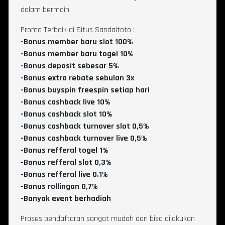
dalam bermain.
Promo Terbaik di Situs Sandaltoto :
-Bonus member baru slot 100%
-Bonus member baru togel 10%
-Bonus deposit sebesar 5%
-Bonus extra rebate sebulan 3x
-Bonus buyspin freespin setiap hari
-Bonus cashback live 10%
-Bonus cashback slot 10%
-Bonus cashback turnover slot 0,5%
-Bonus cashback turnover live 0,5%
-Bonus refferal togel 1%
-Bonus refferal slot 0,3%
-Bonus refferal live 0.1%
-Bonus rollingan 0,7%
-Banyak event berhadiah
Proses pendaftaran sangat mudah dan bisa dilakukan