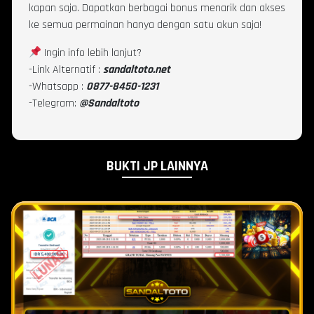
kapan saja. Dapatkan berbagai bonus menarik dan akses
ke semua permainan hanya dengan satu akun saja!
Ingin info lebih lanjut?
-Link Alternatif :
sandaltoto.net
-Whatsapp :
0877-8450-1231
-Telegram:
@Sandaltoto
BUKTI JP LAINNYA