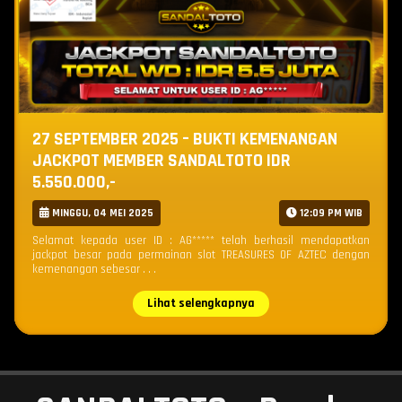
27 SEPTEMBER 2025 – BUKTI KEMENANGAN
JACKPOT MEMBER SANDALTOTO IDR
5.550.000,-
MINGGU, 04 MEI 2025
12:09 PM WIB
Selamat kepada user ID : AG***** telah berhasil mendapatkan
jackpot besar pada permainan slot TREASURES OF AZTEC dengan
kemenangan sebesar . . .
Lihat selengkapnya