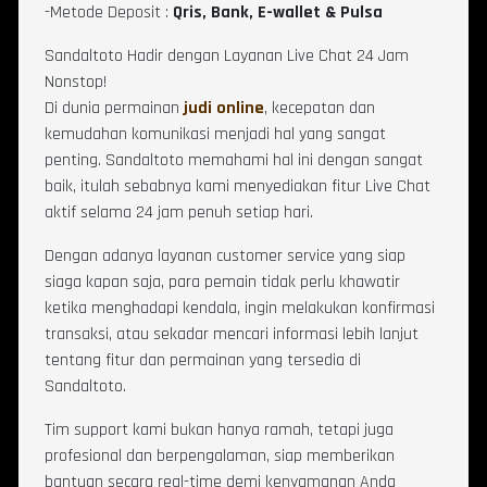
-Metode Deposit :
Qris, Bank, E-wallet & Pulsa
Sandaltoto Hadir dengan Layanan Live Chat 24 Jam
Nonstop!
Di dunia permainan
judi online
, kecepatan dan
kemudahan komunikasi menjadi hal yang sangat
penting. Sandaltoto memahami hal ini dengan sangat
baik, itulah sebabnya kami menyediakan fitur Live Chat
aktif selama 24 jam penuh setiap hari.
Dengan adanya layanan customer service yang siap
siaga kapan saja, para pemain tidak perlu khawatir
ketika menghadapi kendala, ingin melakukan konfirmasi
transaksi, atau sekadar mencari informasi lebih lanjut
tentang fitur dan permainan yang tersedia di
Sandaltoto.
Tim support kami bukan hanya ramah, tetapi juga
profesional dan berpengalaman, siap memberikan
bantuan secara real-time demi kenyamanan Anda