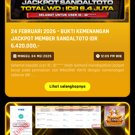
24 FEBRUARI 2026 – BUKTI KEMENANGAN
JACKPOT MEMBER SANDALTOTO IDR
6.420.000,-
MINGGU, 04 MEI 2025
12:09 PM WIB
Selamat kepada user ID : QI***** telah berhasil mendapatkan jackpot
besar pada permainan slot MAHJONG WAYS dengan kemenangan
sebesar IDR . . .
Lihat selengkapnya