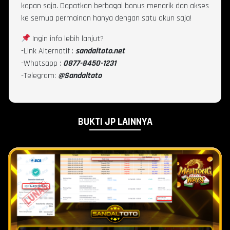
kapan saja. Dapatkan berbagai bonus menarik dan akses
ke semua permainan hanya dengan satu akun saja!
Ingin info lebih lanjut?
-Link Alternatif :
sandaltoto.net
-Whatsapp :
0877-8450-1231
-Telegram:
@Sandaltoto
BUKTI JP LAINNYA