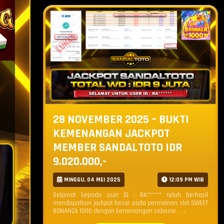
28 NOVEMBER 2025 – BUKTI
KEMENANGAN JACKPOT
MEMBER SANDALTOTO IDR
9.020.000,-
MINGGU, 04 MEI 2025
12:09 PM WIB
Selamat kepada user ID : RA****** telah berhasil
mendapatkan jackpot besar pada permainan slot SWEET
BONANZA 1000 dengan kemenangan sebesar . . .