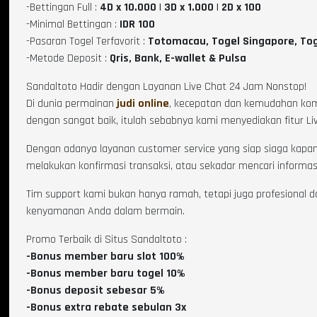
-Bettingan Full :
4D x 10.000 | 3D x 1.000 | 2D x 100
-Minimal Bettingan :
IDR 100
-Pasaran Togel Terfavorit :
Totomacau, Togel Singapore, To
-Metode Deposit :
Qris, Bank, E-wallet & Pulsa
Sandaltoto Hadir dengan Layanan Live Chat 24 Jam Nonstop!
Di dunia permainan
judi online
, kecepatan dan kemudahan komu
dengan sangat baik, itulah sebabnya kami menyediakan fitur Liv
Dengan adanya layanan customer service yang siap siaga kapan 
melakukan konfirmasi transaksi, atau sekadar mencari informasi
Tim support kami bukan hanya ramah, tetapi juga profesional
kenyamanan Anda dalam bermain.
Promo Terbaik di Situs Sandaltoto :
-Bonus member baru slot 100%
-Bonus member baru togel 10%
-Bonus deposit sebesar 5%
-Bonus extra rebate sebulan 3x