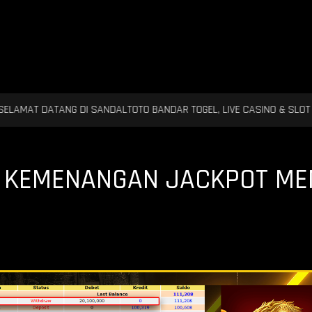
DATANG DI SANDALTOTO BANDAR TOGEL, LIVE CASINO & SLOT TERBAIK 
TI KEMENANGAN JACKPOT M