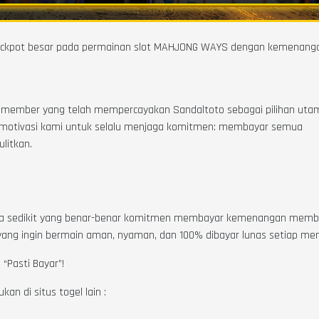
n jackpot besar pada permainan slot MAHJONG WAYS dengan kemenang
h member yang telah mempercayakan Sandaltoto sebagai pilihan uta
ah motivasi kami untuk selalu menjaga komitmen: membayar semua
litkan.
hanya sedikit yang benar-benar komitmen membayar kemenangan memb
 yang ingin bermain aman, nyaman, dan 100% dibayar lunas setiap me
“Pasti Bayar”!
an di situs togel lain :