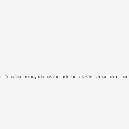
aja. Dapatkan berbagai bonus menarik dan akses ke semua permainan