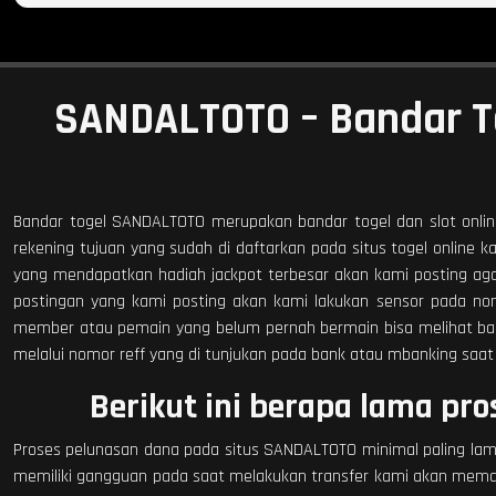
SANDALTOTO – Bandar 
Bandar togel SANDALTOTO merupakan bandar togel dan slot onli
rekening tujuan yang sudah di daftarkan pada situs togel online
yang mendapatkan hadiah jackpot terbesar akan kami posting a
postingan yang kami posting akan kami lakukan sensor pada nom
member atau pemain yang belum pernah bermain bisa melihat ba
melalui nomor reff yang di tunjukan pada bank atau mbanking saat 
Berikut ini berapa lama pr
Proses pelunasan dana pada situs SANDALTOTO minimal paling lama
memiliki gangguan pada saat melakukan transfer kami akan memak