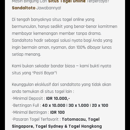
Masih Bingung Cari
Situs Togel Online
Terpercaya?
Sandaltoto
Jawabannya!
Di tengah banyaknya situs togel online yang
bermunculan, hanya sedikit yang benar-benar komitmen
membayar kemenangan member tanpa drama.
Sandaltoto hadir sebagai solusi nyata bagi Anda yang
ingin bermain aman, nyaman, dan 100% dibayar lunas
setiap menang.
Kami bukan sekadar bandar biasa — kami bukti nyata
situs yang “Pasti Bayar”!
Keunggulan eksklusif dari sandaltoto yang tidak akan
anda temukan di situs togel lain :
-Minimal Deposit :
IDR 10.000,-
-Bettingan Full :
4D x 10.000 | 3D x 1.000 | 2D x 100
-Minimal Bettingan :
IDR 100
-Pasaran Togel Terfavorit :
Totomacau, Togel
Singapore, Togel Sydney & Togel Hongkong