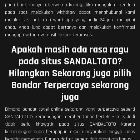
pada bank menyala berwarna kuning. Jika mengalami kendala
pada saat melakukan withdraw dapat menghubungi kami
melalui live chat atau whatsapp yang hadir 24 jam melayani
anda, Anda juga dapat bertanya dan melakukan konfrimasi
mengapa withdraw masih belum terproses.
Apakah masih ada rasa ragu
pada situs SANDALTOTO?
Hilangkan Sekarang juga pilih
Bandar Terpercaya sekarang
juga
Dimana bandar togel online sekarang yang terpercaya seperti
SANDALTOTO? kemenangan member tanpa bertele – tele. Jadi
tidak perlu khawatir pada situs SANDALTOTO karena
kemenangan anda berapapun akan dibayarakan hingga lunas
kepada pemenang. Buruan daftar segera dan dapatkan bonus –