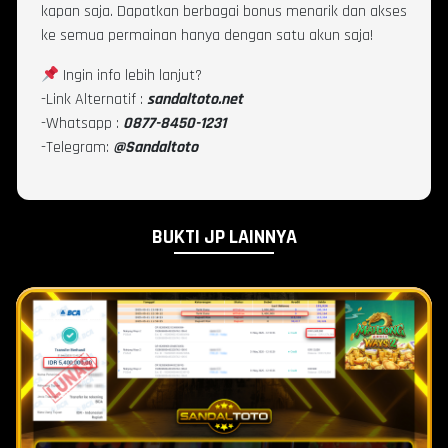
kapan saja. Dapatkan berbagai bonus menarik dan akses
ke semua permainan hanya dengan satu akun saja!
Ingin info lebih lanjut?
-Link Alternatif :
sandaltoto.net
-Whatsapp :
0877-8450-1231
-Telegram:
@Sandaltoto
BUKTI JP LAINNYA