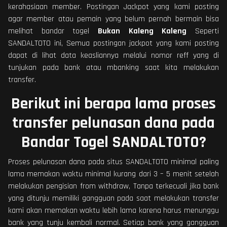
kerahasiaan member. Postingan Jackpot yang kami posting
agar member atau pemain yang belum pernah bermain bisa
melihat bandar togel
Bukan Kaleng Kaleng
Seperti
SANDALTOTO ini, Semua postingan jackpot yang kami posting
dapat di lihat data keasliannya melalui nomor reff yang di
tunjukan pada bank atau mbanking saat kita melakukan
transfer.
Berikut ini berapa lama proses
transfer pelunasan dana pada
Bandar Togel SANDALTOTO?
Proses pelunasan dana pada situs SANDALTOTO minimal paling
lama memakan waktu minimal kurang dari 3 – 5 menit setelah
melakukan pengisian from withdraw, Tanpa terkecuali jika bank
yang ditunju memiliki gangguan pada saat melakukan transfer
kami akan memakan waktu lebih lama karena harus menunggu
bank yang tunju kembali normal. Setiap bank yang gangguan