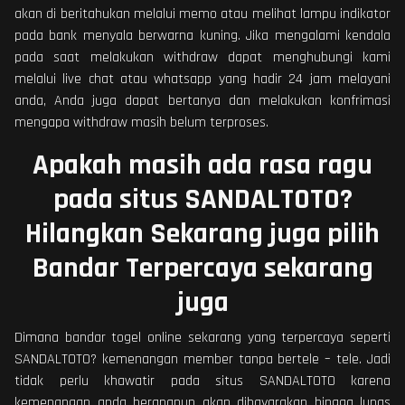
akan di beritahukan melalui memo atau melihat lampu indikator
pada bank menyala berwarna kuning. Jika mengalami kendala
pada saat melakukan withdraw dapat menghubungi kami
melalui live chat atau whatsapp yang hadir 24 jam melayani
anda, Anda juga dapat bertanya dan melakukan konfrimasi
mengapa withdraw masih belum terproses.
Apakah masih ada rasa ragu
pada situs SANDALTOTO?
Hilangkan Sekarang juga pilih
Bandar Terpercaya sekarang
juga
Dimana bandar togel online sekarang yang terpercaya seperti
SANDALTOTO? kemenangan member tanpa bertele – tele. Jadi
tidak perlu khawatir pada situs SANDALTOTO karena
kemenangan anda berapapun akan dibayarakan hingga lunas