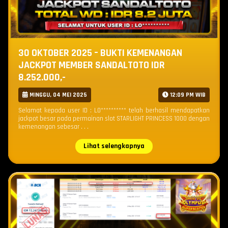
30 OKTOBER 2025 – BUKTI KEMENANGAN
JACKPOT MEMBER SANDALTOTO IDR
8.252.000,-
MINGGU, 04 MEI 2025
12:09 PM WIB
Selamat kepada user ID : LO********** telah berhasil mendapatkan
jackpot besar pada permainan slot STARLIGHT PRINCESS 1000 dengan
kemenangan sebesar . . .
Lihat selengkapnya