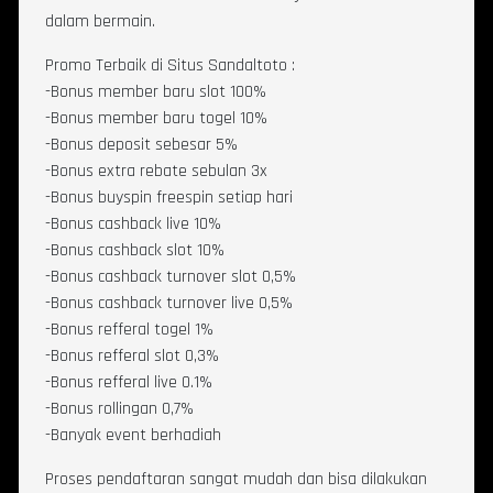
dalam bermain.
Promo Terbaik di Situs Sandaltoto :
-Bonus member baru slot 100%
-Bonus member baru togel 10%
-Bonus deposit sebesar 5%
-Bonus extra rebate sebulan 3x
-Bonus buyspin freespin setiap hari
-Bonus cashback live 10%
-Bonus cashback slot 10%
-Bonus cashback turnover slot 0,5%
-Bonus cashback turnover live 0,5%
-Bonus refferal togel 1%
-Bonus refferal slot 0,3%
-Bonus refferal live 0.1%
-Bonus rollingan 0,7%
-Banyak event berhadiah
Proses pendaftaran sangat mudah dan bisa dilakukan