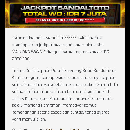
Selamat kepada user ID : BO****** telah berhasil
mendapatkan jackpot besar pada permainan slot
MAHJONG WAYS 2 dengan kemenangan sebesar IDR
7.000.000,-
Terima Kasih kepada Para Pemenang Setia Sandaltoto!
Kami mengucapkan apresiasi sebesar-besarnya kepada
seluruh member yang telah mempercayakan Sandaltoto
sebagai pilihan utama dalam bermain togel dan slot
online. Kepercayaan Anda adalah motivasi kami untuk
selalu menjaga komitmen: membayar semua
kemenangan secara cepat dan tuntas, tanpa syarat
yang menyulitkan.