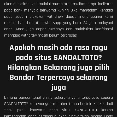
akan di beritahukan melalui memo atau melihat lampu indikator
pada bank menyala berwarna kuning. Jika mengalami kendala
pada saat melakukan withdraw dapat menghubungi kami
melalui live chat atau whatsapp yang hadir 24 jam melayani
anda, Anda juga dapat bertanya dan melakukan konfrimasi
mengapa withdraw masih belum terproses.
Apakah masih ada rasa ragu
pada situs SANDALTOTO?
Hilangkan Sekarang juga pilih
Bandar Terpercaya sekarang
juga
Dimana bandar togel online sekarang yang terpercaya seperti
SANDALTOTO? kemenangan member tanpa bertele – tele. Jadi
tidak perlu khawatir pada situs SANDALTOTO karena
kemenangan anda berapapun akan dibayarakan hingga lunas