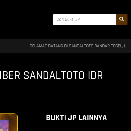
SELAMAT DATANG DI SANDALTOTO BANDAR TOGEL, LIVE CASINO &
MBER SANDALTOTO IDR
BUKTI JP LAINNYA