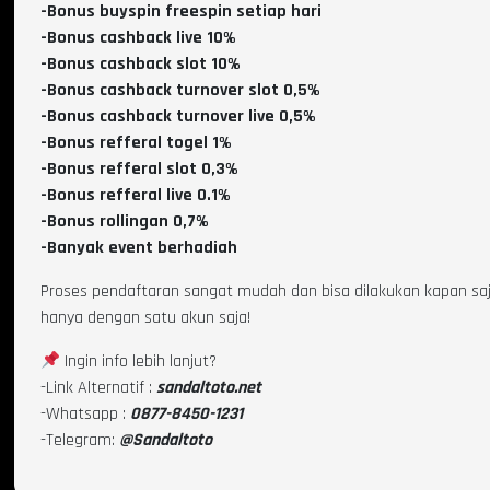
-Bonus buyspin freespin setiap hari
-Bonus cashback live 10%
-Bonus cashback slot 10%
-Bonus cashback turnover slot 0,5%
-Bonus cashback turnover live 0,5%
-Bonus refferal togel 1%
-Bonus refferal slot 0,3%
-Bonus refferal live 0.1%
-Bonus rollingan 0,7%
-Banyak event berhadiah
Proses pendaftaran sangat mudah dan bisa dilakukan kapan s
hanya dengan satu akun saja!
Ingin info lebih lanjut?
-Link Alternatif :
sandaltoto.net
-Whatsapp :
0877-8450-1231
-Telegram:
@Sandaltoto