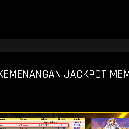
I KEMENANGAN JACKPOT ME