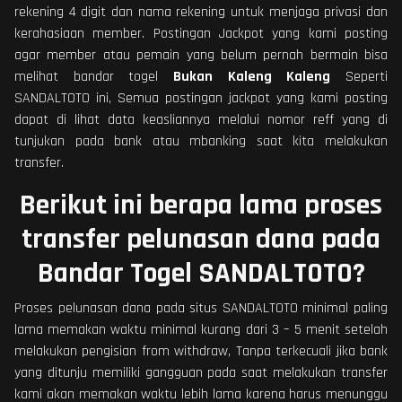
rekening 4 digit dan nama rekening untuk menjaga privasi dan
kerahasiaan member. Postingan Jackpot yang kami posting
agar member atau pemain yang belum pernah bermain bisa
melihat bandar togel
Bukan Kaleng Kaleng
Seperti
SANDALTOTO ini, Semua postingan jackpot yang kami posting
dapat di lihat data keasliannya melalui nomor reff yang di
tunjukan pada bank atau mbanking saat kita melakukan
transfer.
Berikut ini berapa lama proses
transfer pelunasan dana pada
Bandar Togel SANDALTOTO?
Proses pelunasan dana pada situs SANDALTOTO minimal paling
lama memakan waktu minimal kurang dari 3 – 5 menit setelah
melakukan pengisian from withdraw, Tanpa terkecuali jika bank
yang ditunju memiliki gangguan pada saat melakukan transfer
kami akan memakan waktu lebih lama karena harus menunggu