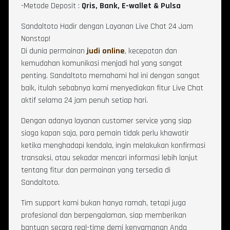
-Metode Deposit :
Qris, Bank, E-wallet & Pulsa
Sandaltoto Hadir dengan Layanan Live Chat 24 Jam
Nonstop!
Di dunia permainan
judi online
, kecepatan dan
kemudahan komunikasi menjadi hal yang sangat
penting. Sandaltoto memahami hal ini dengan sangat
baik, itulah sebabnya kami menyediakan fitur Live Chat
aktif selama 24 jam penuh setiap hari.
Dengan adanya layanan customer service yang siap
siaga kapan saja, para pemain tidak perlu khawatir
ketika menghadapi kendala, ingin melakukan konfirmasi
transaksi, atau sekadar mencari informasi lebih lanjut
tentang fitur dan permainan yang tersedia di
Sandaltoto.
Tim support kami bukan hanya ramah, tetapi juga
profesional dan berpengalaman, siap memberikan
bantuan secara real-time demi kenyamanan Anda