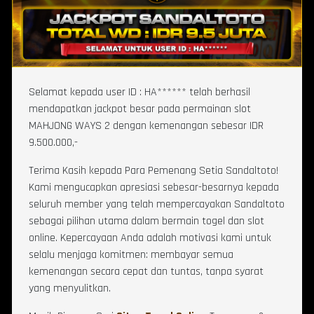
Selamat kepada user ID : HA****** telah berhasil
mendapatkan jackpot besar pada permainan slot
MAHJONG WAYS 2 dengan kemenangan sebesar IDR
9.500.000,-
Terima Kasih kepada Para Pemenang Setia Sandaltoto!
Kami mengucapkan apresiasi sebesar-besarnya kepada
seluruh member yang telah mempercayakan Sandaltoto
sebagai pilihan utama dalam bermain togel dan slot
online. Kepercayaan Anda adalah motivasi kami untuk
selalu menjaga komitmen: membayar semua
kemenangan secara cepat dan tuntas, tanpa syarat
yang menyulitkan.