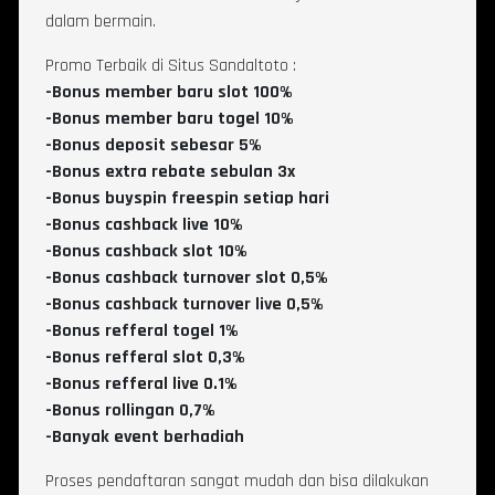
dalam bermain.
Promo Terbaik di Situs Sandaltoto :
-Bonus member baru slot 100%
-Bonus member baru togel 10%
-Bonus deposit sebesar 5%
-Bonus extra rebate sebulan 3x
-Bonus buyspin freespin setiap hari
-Bonus cashback live 10%
-Bonus cashback slot 10%
-Bonus cashback turnover slot 0,5%
-Bonus cashback turnover live 0,5%
-Bonus refferal togel 1%
-Bonus refferal slot 0,3%
-Bonus refferal live 0.1%
-Bonus rollingan 0,7%
-Banyak event berhadiah
Proses pendaftaran sangat mudah dan bisa dilakukan