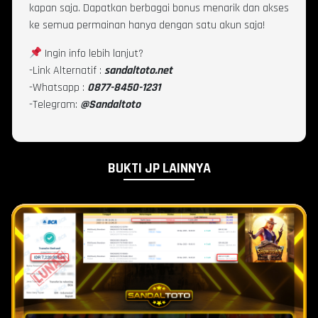
kapan saja. Dapatkan berbagai bonus menarik dan akses
ke semua permainan hanya dengan satu akun saja!
Ingin info lebih lanjut?
-Link Alternatif :
sandaltoto.net
-Whatsapp :
0877-8450-1231
-Telegram:
@Sandaltoto
BUKTI JP LAINNYA