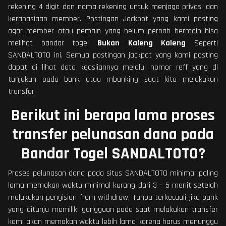
rekening 4 digit dan nama rekening untuk menjaga privasi dan
kerahasiaan member. Postingan Jackpot yang kami posting
agar member atau pemain yang belum pernah bermain bisa
melihat bandar togel
Bukan Kaleng Kaleng
Seperti
SANDALTOTO ini, Semua postingan jackpot yang kami posting
dapat di lihat data keasliannya melalui nomor reff yang di
tunjukan pada bank atau mbanking saat kita melakukan
transfer.
Berikut ini berapa lama proses
transfer pelunasan dana pada
Bandar Togel SANDALTOTO?
Proses pelunasan dana pada situs SANDALTOTO minimal paling
lama memakan waktu minimal kurang dari 3 – 5 menit setelah
melakukan pengisian from withdraw, Tanpa terkecuali jika bank
yang ditunju memiliki gangguan pada saat melakukan transfer
kami akan memakan waktu lebih lama karena harus menunggu