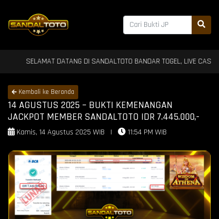
SELAMAT DATANG DI SANDALTOTO BANDAR TOGEL, LIVE CASINO & SL
Kembali ke Beranda
14 AGUSTUS 2025 – BUKTI KEMENANGAN
JACKPOT MEMBER SANDALTOTO IDR 7.445.000,-
Kamis, 14 Agustus 2025 WIB
|
11:54 PM WIB