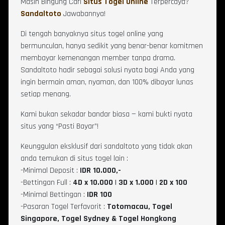
Masih Bingung Cari
Situs Togel Online
Terpercaya?
Sandaltoto
Jawabannya!
Di tengah banyaknya situs togel online yang
bermunculan, hanya sedikit yang benar-benar komitmen
membayar kemenangan member tanpa drama.
Sandaltoto hadir sebagai solusi nyata bagi Anda yang
ingin bermain aman, nyaman, dan 100% dibayar lunas
setiap menang.
Kami bukan sekadar bandar biasa — kami bukti nyata
situs yang “Pasti Bayar”!
Keunggulan eksklusif dari sandaltoto yang tidak akan
anda temukan di situs togel lain :
-Minimal Deposit :
IDR 10.000,-
-Bettingan Full :
4D x 10.000 | 3D x 1.000 | 2D x 100
-Minimal Bettingan :
IDR 100
-Pasaran Togel Terfavorit :
Totomacau, Togel
Singapore, Togel Sydney & Togel Hongkong