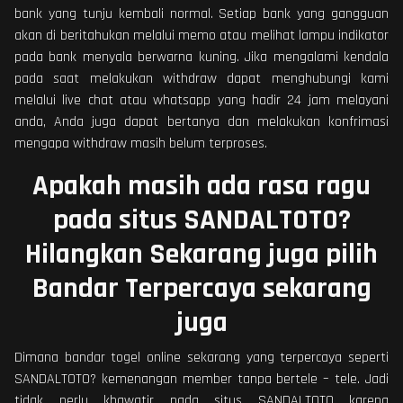
bank yang tunju kembali normal. Setiap bank yang gangguan
akan di beritahukan melalui memo atau melihat lampu indikator
pada bank menyala berwarna kuning. Jika mengalami kendala
pada saat melakukan withdraw dapat menghubungi kami
melalui live chat atau whatsapp yang hadir 24 jam melayani
anda, Anda juga dapat bertanya dan melakukan konfrimasi
mengapa withdraw masih belum terproses.
Apakah masih ada rasa ragu
pada situs SANDALTOTO?
Hilangkan Sekarang juga pilih
Bandar Terpercaya sekarang
juga
Dimana bandar togel online sekarang yang terpercaya seperti
SANDALTOTO? kemenangan member tanpa bertele – tele. Jadi
tidak perlu khawatir pada situs SANDALTOTO karena