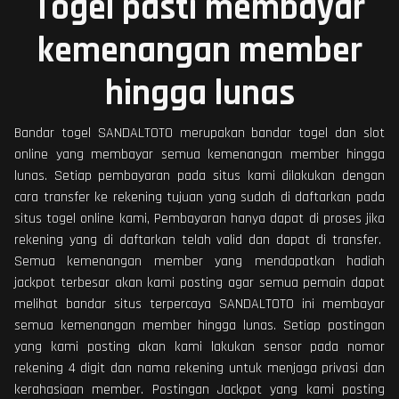
Togel pasti membayar
kemenangan member
hingga lunas
Bandar togel SANDALTOTO merupakan bandar togel dan slot
online yang membayar semua kemenangan member hingga
lunas. Setiap pembayaran pada situs kami dilakukan dengan
cara transfer ke rekening tujuan yang sudah di daftarkan pada
situs togel online kami, Pembayaran hanya dapat di proses jika
rekening yang di daftarkan telah valid dan dapat di transfer.
Semua kemenangan member yang mendapatkan hadiah
jackpot terbesar akan kami posting agar semua pemain dapat
melihat bandar situs terpercaya SANDALTOTO ini membayar
semua kemenangan member hingga lunas. Setiap postingan
yang kami posting akan kami lakukan sensor pada nomor
rekening 4 digit dan nama rekening untuk menjaga privasi dan
kerahasiaan member. Postingan Jackpot yang kami posting