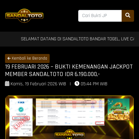
SELAMAT DATANG DI SANDALTOTO BANDAR TOGEL, LIVE CASINO & 
Kembali ke Beranda
19 FEBRUARI 2026 – BUKTI KEMENANGAN JACKPOT
MEMBER SANDALTOTO IDR 6.190.000,-
Kamis, 19 Februari 2026 WIB
|
05:44 PM WIB