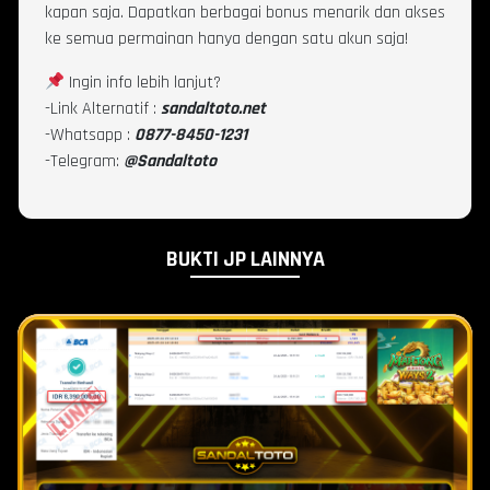
kapan saja. Dapatkan berbagai bonus menarik dan akses
ke semua permainan hanya dengan satu akun saja!
Ingin info lebih lanjut?
-Link Alternatif :
sandaltoto.net
-Whatsapp :
0877-8450-1231
-Telegram:
@Sandaltoto
BUKTI JP LAINNYA