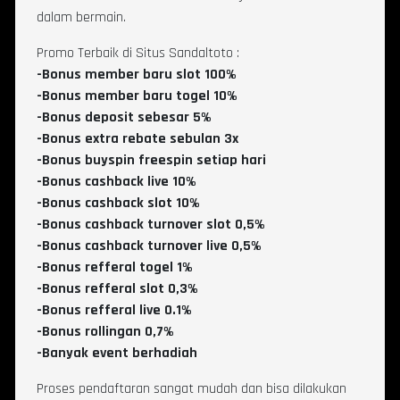
dalam bermain.
Promo Terbaik di Situs Sandaltoto :
-Bonus member baru slot 100%
-Bonus member baru togel 10%
-Bonus deposit sebesar 5%
-Bonus extra rebate sebulan 3x
-Bonus buyspin freespin setiap hari
-Bonus cashback live 10%
-Bonus cashback slot 10%
-Bonus cashback turnover slot 0,5%
-Bonus cashback turnover live 0,5%
-Bonus refferal togel 1%
-Bonus refferal slot 0,3%
-Bonus refferal live 0.1%
-Bonus rollingan 0,7%
-Banyak event berhadiah
Proses pendaftaran sangat mudah dan bisa dilakukan