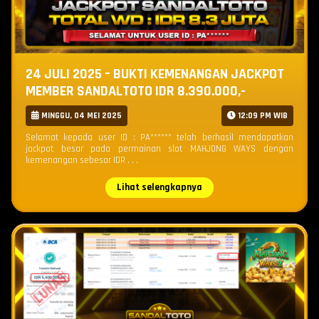
24 JULI 2025 – BUKTI KEMENANGAN JACKPOT
MEMBER SANDALTOTO IDR 8.390.000,-
MINGGU, 04 MEI 2025
12:09 PM WIB
Selamat kepada user ID : PA****** telah berhasil mendapatkan
jackpot besar pada permainan slot MAHJONG WAYS dengan
kemenangan sebesar IDR . . .
Lihat selengkapnya